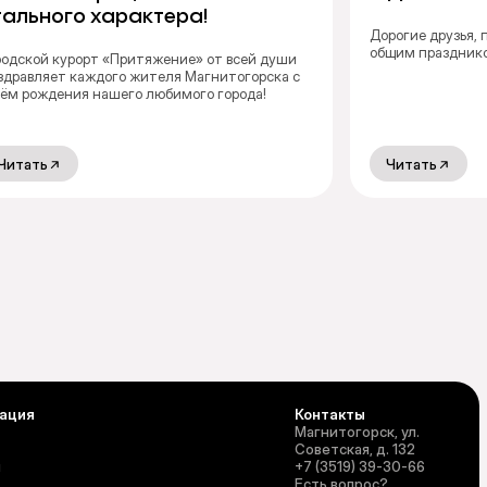
тального характера!
Дорогие друзья,
общим праздник
родской курорт «Притяжение» от всей души
здравляет каждого жителя Магнитогорска с
ём рождения нашего любимого города!
Читать
Читать
ация
Контакты
Магнитогорск, ул.
Советская, д. 132
и
+7 (3519) 39-30-66
Есть вопрос?