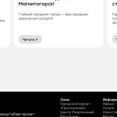
Магнитогорск!
с
Главный праздник города — ваш праздник,
Го
дорогие металлурги!
по
ень
Дн
Читать
Зоны
Информ
Городской курорт
Афиша
«‎Притяжение»
Услуги
Центр Развлечений
Новост
 масштабам проект
Рестораны
Медиа