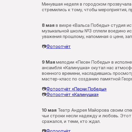
Минувшая неделя в городском прозвучала 
стремились к тому, чтобы мероприятия, п
8 мая
в вихре «Вальса Победы» студия и
музыкальной школы №3 сплели воедино ис
уважения прошлому, напоминая о цене, зап
📷
Фотоотчёт
9 Мая
мелодии «Песен Победы» в исполне
ансамбля «Калинушка» окутал нас атмосф
военного времени, насладившись просмот
мастер-класс по созданию памятной Геор
📷
Фотоотчёт «Песни Победы»
📷
Фотоотчёт «Калинушка»
10 мая
Театр Андрея Майорова своим спек
чьи строки несли надежду и любовь. Этот
сражался, и теми, кто ждал.
📷
Фотоотчёт