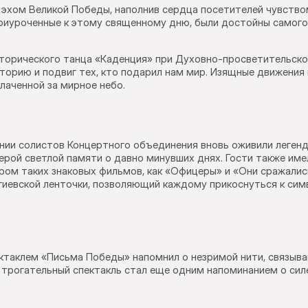
эхом Великой Победы, наполнив сердца посетителей чувством
риуроченные к этому священному дню, были достойны самого п
сторического танца «Каденция» при Духовно-просветительско
торию и подвиг тех, кто подарил нам мир. Изящные движения
лаченной за мирное небо.
нии солистов Концертного объединения вновь оживили легенд
ерой светлой памяти о давно минувших днях. Гости также им
ром таких знаковых фильмов, как «Офицеры» и «Они сражалис
гиевской ленточки, позволяющий каждому прикоснуться к сим
таклем «Письма Победы» напомнил о незримой нити, связыва
 трогательный спектакль стал еще одним напоминанием о сил