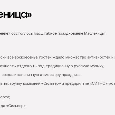
еница»
ение» состоялось масштабное празднование Масленицы!
ски всё воскресенье, гостей ждало множество активностей и 
можность отдохнуть под традиционную русскую музыку;
и создали каноничную атмосферу праздника.
тия: группу компаний «Сильвер» и предприятие «СИТНО», ко
рорта;
яда «Сильвер»;