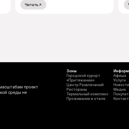
Читать
Зоны
Информ
Городской курорт
Афиша
«‎Притяжение»
Услуги
Центр Развлечений
Новост
 масштабам проект
Рестораны
Медиа
кой среды не
Термальный комплекс
Покупа
Проживание в отеле
Контак