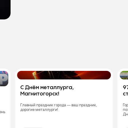
С Днём металлурга,
9
Магнитогорск!
с
Главный праздник города — ваш праздник,
Го
дорогие металлурги!
по
ень
Дн