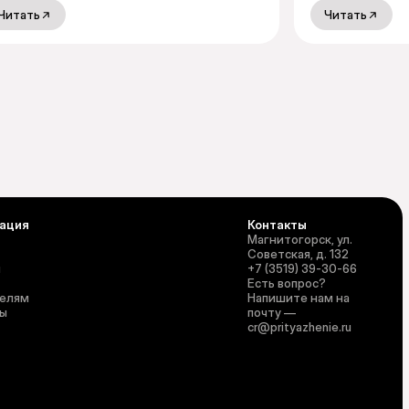
Читать
Читать
ация
Контакты
Магнитогорск, ул.
Советская, д. 132
и
+7 (3519) 39-30-66
Есть вопрос?
телям
Напишите нам на
ты
почту —
cr@prityazhenie.ru